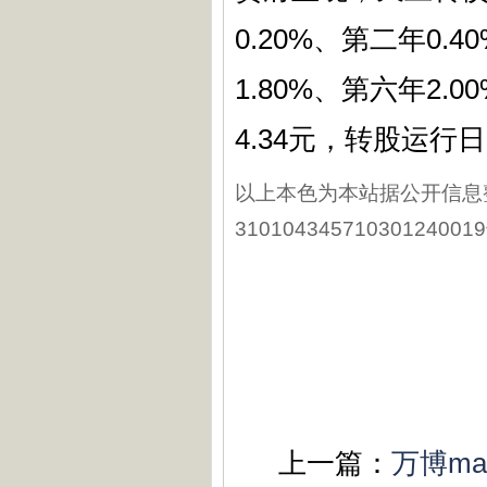
0.20%、第二年0.
1.80%、第六年2
4.34元，转股运行日
以上本色为本站据公开信息整
3101043457103012
上一篇：
万博ma