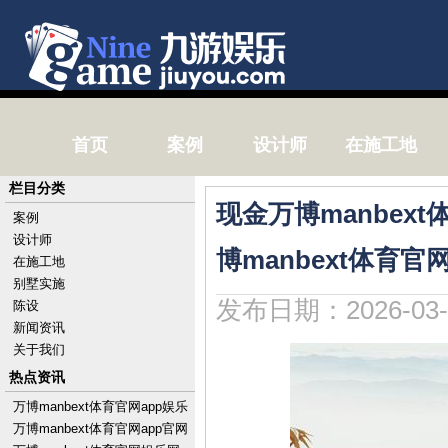
首页
案例
设计师
在施工地
栏目分类
现金万博manbex
案例
设计师
博manbext体育
在施工地
别墅实施
发布日期：2026-03-
陈设
新闻资讯
关于我们
热点资讯
万博manbext体育官网app娱乐
结伙标准寰宇汽车置换更新最
万博manbext体育官网app官网
高补贴名额