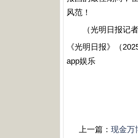
风范！
（光明日报记者
《光明日报》（2025
app娱乐
上一篇：
现金万博