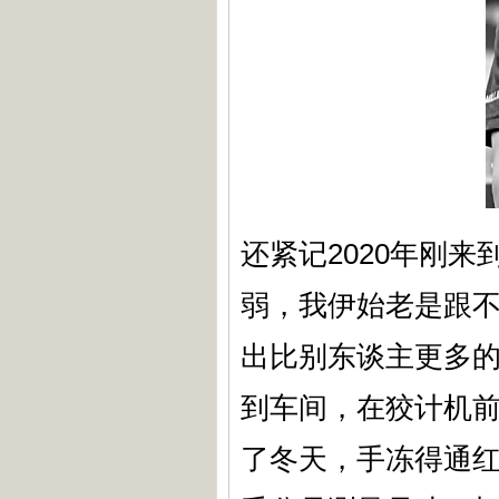
还紧记2020年刚
弱，我伊始老是跟
出比别东谈主更多的
到车间，在狡计机
了冬天，手冻得通