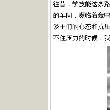
往昔，学技能这条
的车间，濒临着轰
谈主们的心态和抗
不住压力的时候，