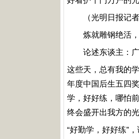
好看护千门万户的
（光明日报记者
炼就雕钢绝活，
论述东谈主：广东
这些天，总有我的学
年度中国后生五四奖
学，好好练，哪怕
终会盛开出我方的光
“好勤学，好好练”