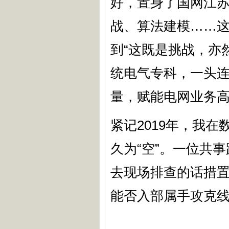
好，置身了国网江
战、算法建模……
到“这既是挑战，亦
统电气专科，一头
量，赋能电网业务
紧记2019年，我
久为“空”。一位共
去现场排查的话措置
能否入部属手攻克