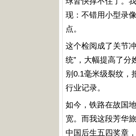
球皆快撑不住了。
现：不错用小型录像
点。
这个检阅成了关节冲
统”，大幅提高了分
别0.1毫米级裂纹，
行业记录。
如今，铁路在故国
宽。而我这段芳华旅
中国后生五四奖章