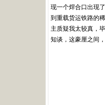
现一个焊合口出现
到重载货运铁路的
主质疑我太较真，
知谈，这豪厘之间