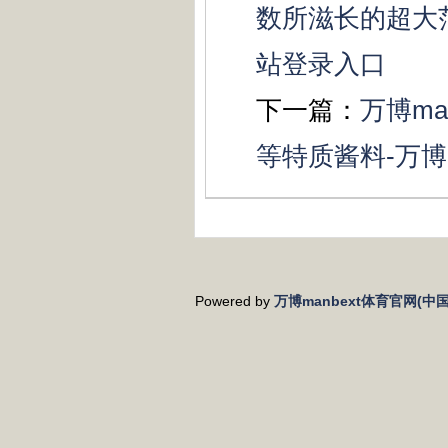
数所滋长的超大范
站登录入口
下一篇：
万博m
等特质酱料-万博
Powered by
万博manbext体育官网(