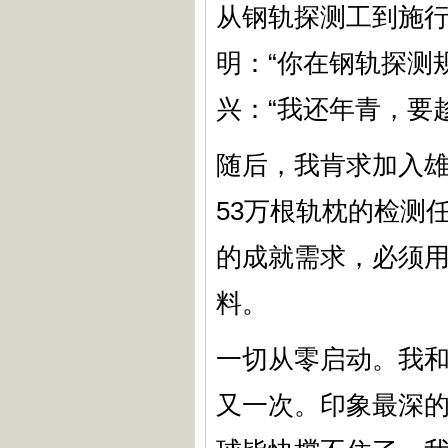
从钢轨探测工到施
明：“你在钢轨探测
兴：“我还年青，要
随后，我肯求加入雄
53万根轨枕的检测
的成就需求，必须
料。
一切从零启动。我
又一次。印象最深