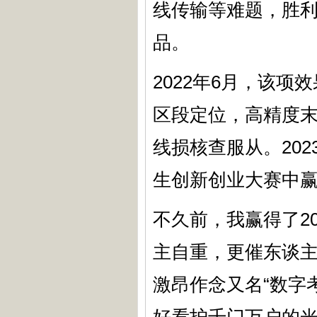
线传输等难题，胜利
品。
2022年6月，该
区段定位，高精度末
线损核查服从。202
生创新创业大赛中
不久前，我赢得了2
主自重，更催东谈
激昂作念又名“数字