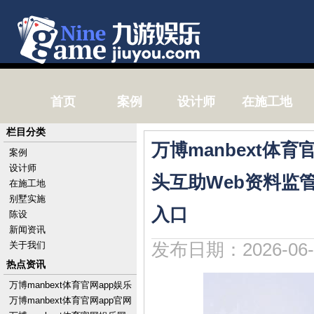
首页
案例
设计师
在施工地
栏目分类
万博manbext体
案例
设计师
头互助Web资料监管
在施工地
别墅实施
入口
陈设
新闻资讯
发布日期：2026-06-
关于我们
热点资讯
万博manbext体育官网app娱乐
结伙标准寰宇汽车置换更新最
万博manbext体育官网app官网
高补贴名额