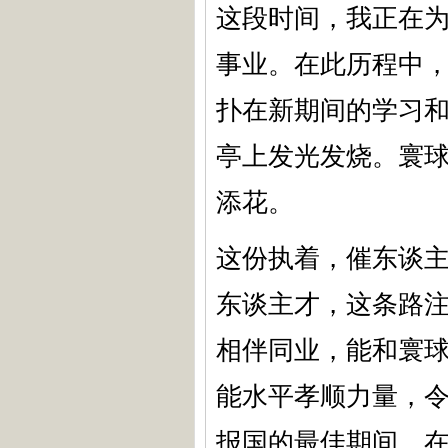
这段时间，我正在
事业。在此历程中
扑在新期间的学习
亭上发光发烧。寰
添花。
这份执着，催东谈
东谈主才，这条路
相伴同业，能和寰
能水平孝顺力量，
报国的最佳期间，