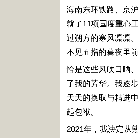
海南东环铁路、京
就了11项国度重心
过朔方的寒风凛凛
不见五指的暮夜里
恰是这些风吹日晒
了我的芳华。我逐
天天的换取与精进
起包袱。
2021年，我决定