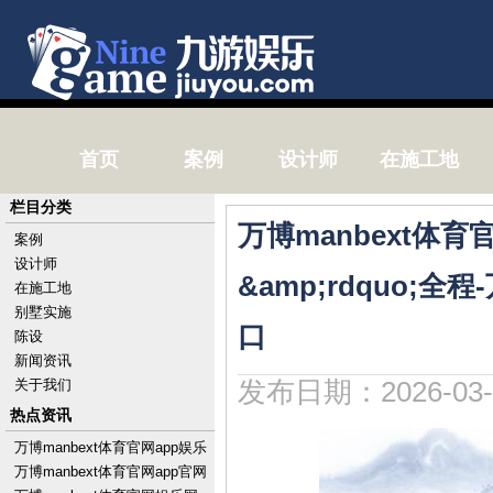
首页
案例
设计师
在施工地
栏目分类
万博manbext体育
案例
设计师
&amp;rdquo;
在施工地
别墅实施
口
陈设
新闻资讯
发布日期：2026-03-
关于我们
热点资讯
万博manbext体育官网app娱乐
结伙标准寰宇汽车置换更新最
万博manbext体育官网app官网
高补贴名额