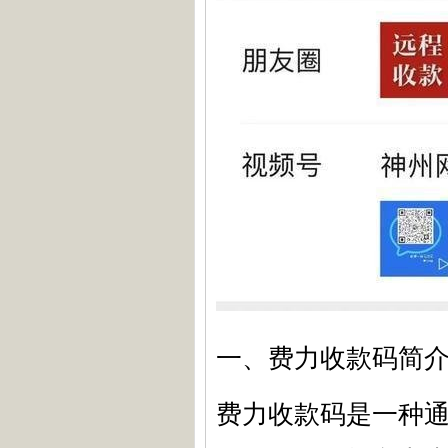
一、费力收款码简
费力收款码是一种