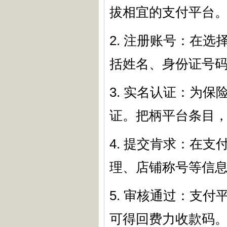
拔相宜的支付平台
2. 注册账号：在
括姓名、身份证号
3. 实名认证：为
证。把柄平台条目
4. 提交肯求：在
理、店铺称号等信
5. 审核通过：支
可得回费力收款码