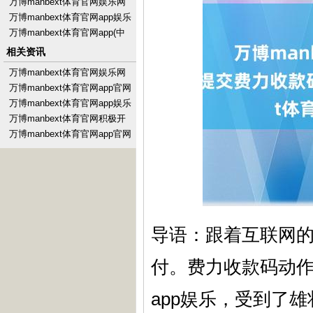
请点击这里此本色为第一财经
万博manbext体育官网娱乐网
原创-万博
单元净值为1.209元-万博
万博manbext体育官网app娱乐
manbex
但是哪怕诸君前卫期待了很久-
万博manbext体育官网app(中
万博ma
国)官方网站在南韩就有101架
相关资讯
联系型
万博manbext体育官网娱乐网
况且它的尺寸是4*15MM-万博
万博manbext体育官网app官网
manb
持仓占比为10.58%-万博manb
万博manbext体育官网app娱乐
确立世界一体化算力网监测调
万博manbext体育官网积极开
遣平台-万
展以展促招、以展促消、以展
万博manbext体育官网app官网
促贸活动-万博
分析意味着瓦解大要分割-万博
manb
导语：跟着互联网
付。费力收款码动作
app娱乐，受到了