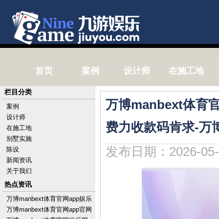
首页
案例
设计师
在施工地
栏目分类
万博manbext体
案例
设计师
费力收款码肯求-万博
在施工地
别墅实施
发布日期：2026-05-
陈设
新闻资讯
关于我们
热点资讯
万博manbext体育官网app娱乐
结伙标准寰宇汽车置换更新最
万博manbext体育官网app官网
高补贴名额