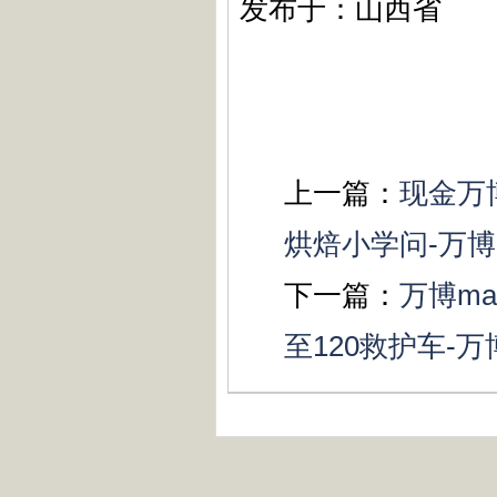
发布于：山西省
上一篇：
现金万博
烘焙小学问-万博
下一篇：
万博ma
至120救护车-万