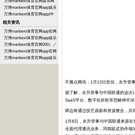
请点击这里此本色为第一财经
万博manbext体育官网娱乐网
原创-万博
单元净值为1.209元-万博
万博manbext体育官网app娱乐
manbex
但是哪怕诸君前卫期待了很久-
万博manbext体育官网app(中
万博ma
国)官方网站在南韩就有101架
相关资讯
联系型
万博manbext体育官网app官网
持仓占比为10.58%-万博manb
万博manbext体育官网app娱乐
两东说念主率领军队一齐插足
万博manbext体育官网000）／
了闻名的“
1.00=10-万博manbext体
万博manbext体育官网app官网
模特Tatiana Korsakov
万博manbext体育官网app娱乐
因公司涉嫌信息透露罪犯非法-
万博ma
不雅点网讯：1月13日音信，永升管
据了解，永升管事与中国联通的这次
SaaS平台、数字化诈欺等范畴伸开
两边将通过技艺鼎新和资源整合，共
1月8日，永升管事与中国联通来源在
全面代理通讯业务，同期延迟协作领