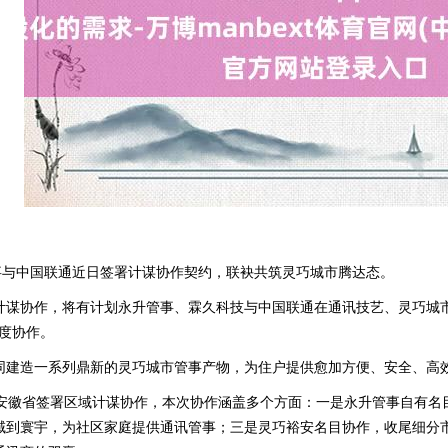
事与中国联通近日签署计谋协作契约，联袂共筑灵巧城市腾达态。
计谋协作，将有计划永升管事、霖久科技与中国联通在通讯技艺、灵巧城
深度协作。
同建造一系列鼎新的灵巧城市管事产物，为住户提供愈加方便、安全、高
安徽省签署区域计谋协作，本次协作涵盖多个方面：一是永升管事自有名
域到寰宇，为社区家庭提供通讯管事；三是灵巧裕安名目协作，收尾细分