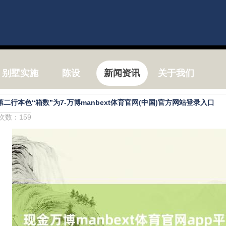
别墅实施
陈设
新闻资讯
关于我们
第二行本色“箱数”为7-万博manbext体育官网(中国)官方网站登录入口
击次数：159