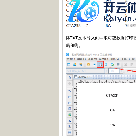
将TXT文本导入到中琅可变数据打印
竭和蔼。