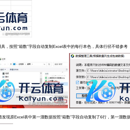
”用具，按照“箱数”字段自动复制Excel表中的每行本色，具体行径不错
不错发现原Excel表中第一溜数据按照“箱数”字段自动复制了6行，第一溜数